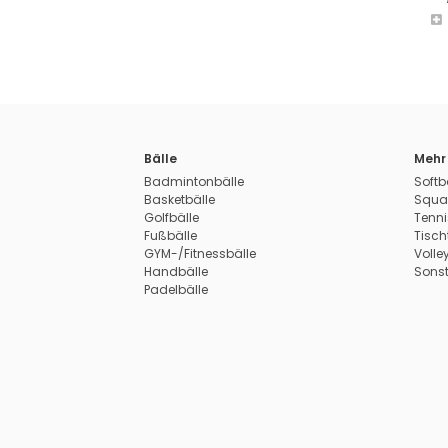
Bälle
Mehr 
Badmintonbälle
Softb
Basketbälle
Squa
Golfbälle
Tenni
Fußbälle
Tisch
GYM-/Fitnessbälle
Volle
Handbälle
Sonst
Padelbälle