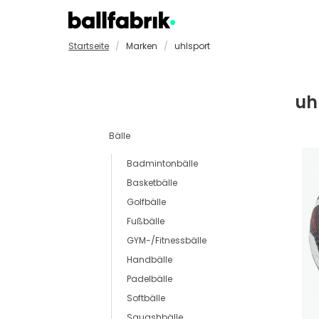
Startseite
Marken
uhlsport
Badmintonbälle
GYM-/F
Basketbälle
Handbä
Golfbälle
Padelb
uh
Fußbälle
Softbä
Bälle
Badmintonbälle
Basketbälle
Golfbälle
Fußbälle
GYM-/Fitnessbälle
Handbälle
Padelbälle
Softbälle
Squashbälle