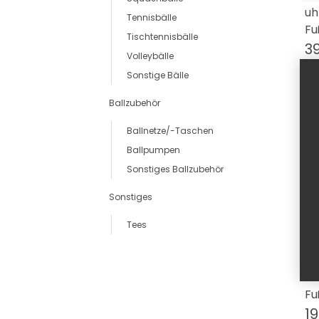
uh
Tennisbälle
Fu
Tischtennisbälle
3
Volleybälle
Sonstige Bälle
Ballzubehör
Ballnetze/-Taschen
Ballpumpen
Sonstiges Ballzubehör
Sonstiges
Tees
uh
Fu
19