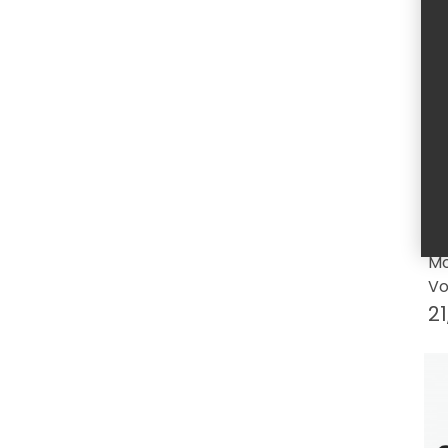
Mo
Vo
21