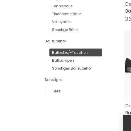
De
Tennisbälle
Bä
Tischtennisbälle
2
Volleybälle
Sonstige Bälle
Ballzubehör
Ballnetze/-Taschen
Ballpumpen
Sonstiges Ballzubehör
Sonstiges
Tees
De
Bä
13