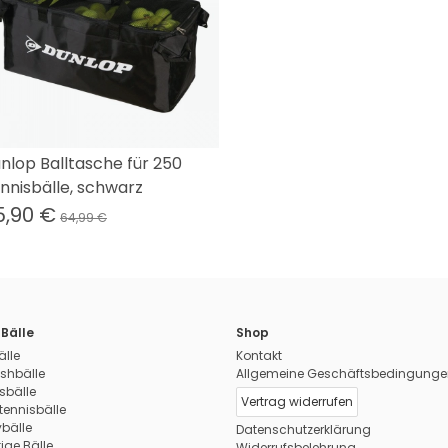
nlop Balltasche für 250
nnisbälle, schwarz
5,90 €
64,99 €
Bälle
Shop
älle
Kontakt
shbälle
Allgemeine Geschäftsbedingunge
sbälle
Vertrag widerrufen
tennisbälle
ybälle
Datenschutzerklärung
ige Bälle
Widerrufsbelehrung