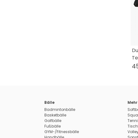
Du
Te
4
Bälle
Mehr 
Badmintonbälle
Softb
Basketbälle
Squa
Golfbälle
Tenni
Fußbälle
Tisch
GYM-/Fitnessbälle
Volle
Handbälle
Sonst