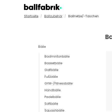
Startseite
Ballzubehör
Ballnetze/-Taschen
Badmintonbälle
GYM-/F
Basketbälle
Handbä
Golfbälle
Padelb
Ba
Fußbälle
Softbä
Bälle
Badmintonbälle
Basketbälle
Golfbälle
Fußbälle
GYM-/Fitnessbälle
Handbälle
Padelbälle
Softbälle
Squashbälle