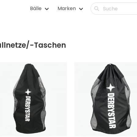
Bälle
Marken
itnessbälle
Squashbälle
lle
Tennisbälle
älle
Tischtennisbälle
llnetze/-Taschen
lle
Volleybälle