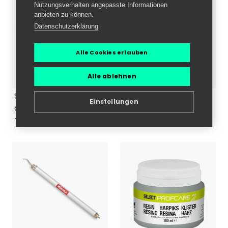
Nutzungsverhalten angepasste Informationen
anbieten zu können.
Datenschutzerklärung
Alle Cookies erlauben
Alle ablehnen
Select Luftdruckprüfer
Mikasa NDLSC
Einstellungen
analog, schwarz
Ventilpflegelösung
13,70 €
5,30 €
19,99 €
5,95 €