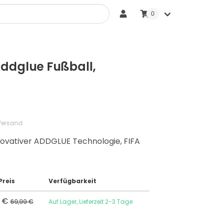
0
Sonstige Bälle
ddglue Fußball,
 Versand
novativer ADDGLUE Technologie, FIFA
Preis
Verfügbarkeit
0 €
69,99 €
Auf Lager, Lieferzeit 2-3 Tage