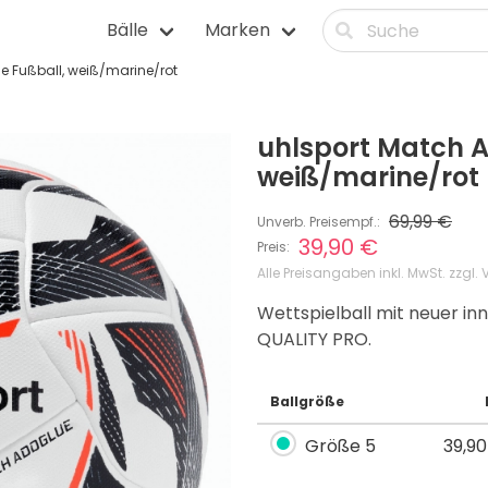
Bälle
Marken
e Fußball, weiß/marine/rot
itnessbälle
Squashbälle
lle
Tennisbälle
uhlsport Match A
älle
Tischtennisbälle
weiß/marine/rot
lle
Volleybälle
69,99 €
Unverb. Preisempf.:
39,90 €
Preis:
Alle Preisangaben inkl. MwSt. zzgl.
Wettspielball mit neuer in
QUALITY PRO.
Ballgröße
39,9
Größe 5