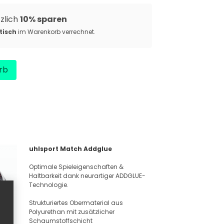
tzlich
10% sparen
tisch
im Warenkorb verrechnet.
rb
uhlsport Match Addglue
Optimale Spieleigenschaften &
Haltbarkeit dank neurartiger ADDGLUE-
Technologie.
Strukturiertes Obermaterial aus
Polyurethan mit zusätzlicher
Schaumstoffschicht