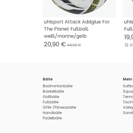
uhlsport Attack Addglue For
uhl
The Planet Fußball,
Fuß
weiß/marine/gelb
19,
20,90 €
44,99 €
B
Bälle
Mehr 
Badmintonbälle
Softb
Basketbälle
Squa
Golfbälle
Tenni
Fußbälle
Tisch
GYM-/Fitnessbälle
Volle
Handbälle
Sonst
Padelbälle