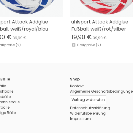
sport Attack Addglue
uhlsport Attack Addglue
ball, weiß/royal/blau
Fußball, weiß/rot/silber
90 €
19,90 €
39,99 €
39,99 €
allgröße (2)
Ballgröße (2)
Bälle
Shop
älle
Kontakt
shbälle
Allgemeine Geschäftsbedingunge
sbälle
Vertrag widerrufen
tennisbälle
ybälle
Datenschutzerklärung
ige Bälle
Widerrufsbelehrung
Impressum