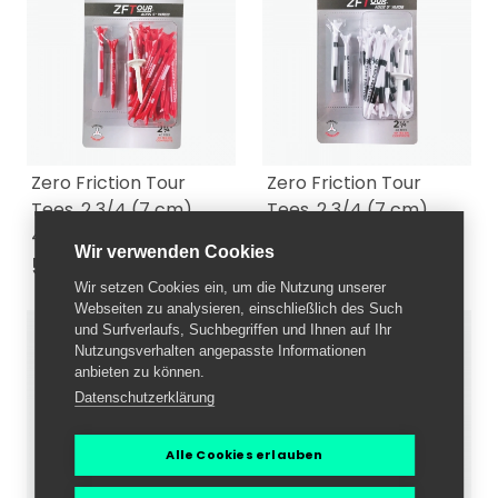
Zero Friction Tour
Zero Friction Tour
Tees, 2 3/4 (7 cm),
Tees, 2 3/4 (7 cm),
40er Pack, rot
40er Pack, weiß
Wir verwenden Cookies
5,50 €
5,50 €
6,95 €
6,95 €
Wir setzen Cookies ein, um die Nutzung unserer
Webseiten zu analysieren, einschließlich des Such
und Surfverlaufs, Suchbegriffen und Ihnen auf Ihr
Nutzungsverhalten angepasste Informationen
anbieten zu können.
Datenschutzerklärung
Alle Cookies erlauben