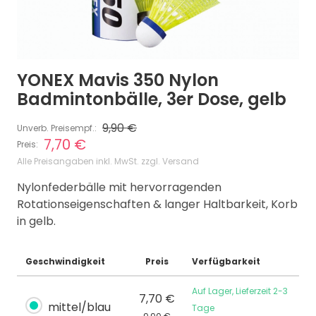
YONEX Mavis 350 Nylon
Badmintonbälle, 3er Dose, gelb
9,90 €
Unverb. Preisempf.:
7,70 €
Preis:
Alle Preisangaben inkl. MwSt. zzgl. Versand
Nylonfederbälle mit hervorragenden
Rotationseigenschaften & langer Haltbarkeit, Korb
in gelb.
Geschwindigkeit
Preis
Verfügbarkeit
Auf Lager, Lieferzeit 2-3
7,70 €
mittel/blau
Tage