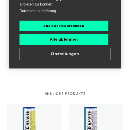
Hersteller/EU Verantwortliche Person
anbieten zu können.
Datenschutzerklärung
Yonex Mavis 350
Benötigen nach dem Aufprall
Alle Cookies erlauben
nur unwesentlich länger als
Natur-Federbälle, um eine
Alle ablehnen
stabile Flugkurve
einzunehmen.
Einstellungen
Nahezu identische
Flugeigenschaften wie ein
Natur-Federball.
ÄHNLICHE PRODUKTE