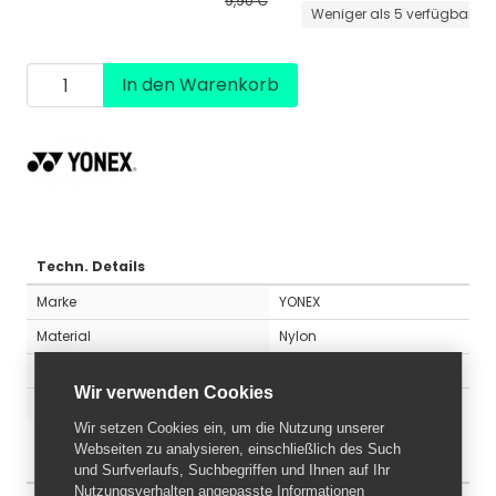
9,90 €
Weniger als 5 verfügbar
In den Warenkorb
Techn. Details
Marke
YONEX
Material
Nylon
Farbe
gelb
Wir verwenden Cookies
Inhalt
3 Stk.
Wir setzen Cookies ein, um die Nutzung unserer
Webseiten zu analysieren, einschließlich des Such
Informationen zur Produktsicherheit
und Surfverlaufs, Suchbegriffen und Ihnen auf Ihr
Nutzungsverhalten angepasste Informationen