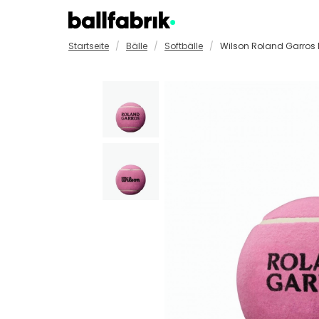
Startseite
Bälle
Softbälle
Wilson Roland Garros M
Badmintonbälle
GYM-/F
Basketbälle
Handbä
Golfbälle
Padelb
Fußbälle
Softbä