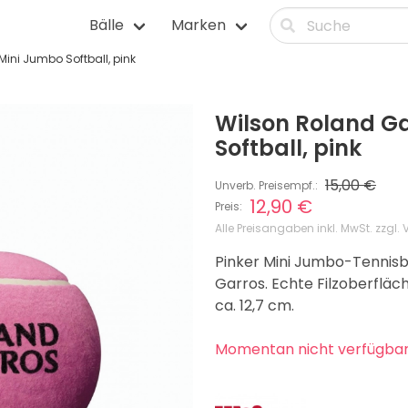
Bälle
Marken
ini Jumbo Softball, pink
itnessbälle
Squashbälle
lle
Tennisbälle
Wilson Roland G
älle
Tischtennisbälle
Softball, pink
lle
Volleybälle
15,00 €
Unverb. Preisempf.:
12,90 €
Preis:
Alle Preisangaben inkl. MwSt. zzgl.
Pinker Mini Jumbo-Tennisba
Garros. Echte Filzoberflä
ca. 12,7 cm.
Momentan nicht verfügba