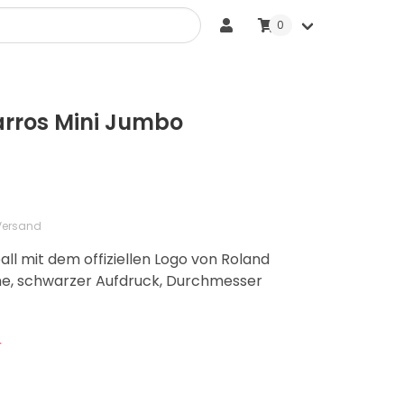
0
Sonstige Bälle
arros Mini Jumbo
 Versand
ll mit dem offiziellen Logo von Roland
che, schwarzer Aufdruck, Durchmesser
r