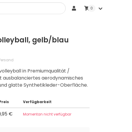
0
Sonstige Bälle
leyball, gelb/blau
 Versand
lleyball in Premiumqualität /
kt ausbalanciertes aerodynamisches
und glatte Synthetikleder-Oberfläche.
Preis
Verfügbarkeit
9,95 €
Momentan nicht verfügbar