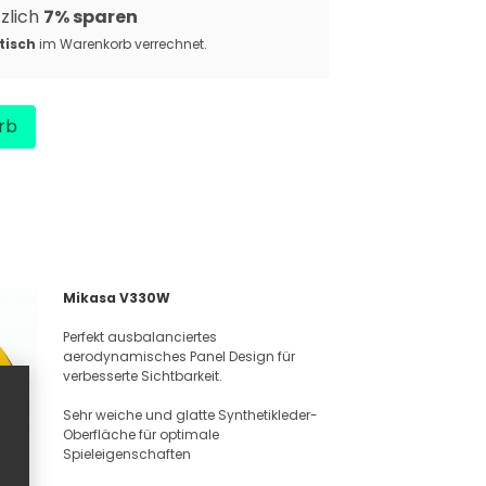
tzlich
7% sparen
tisch
im Warenkorb verrechnet.
rb
Mikasa V330W
Perfekt ausbalanciertes
aerodynamisches Panel Design für
verbesserte Sichtbarkeit.
Sehr weiche und glatte Synthetikleder-
Oberfläche für optimale
Spieleigenschaften