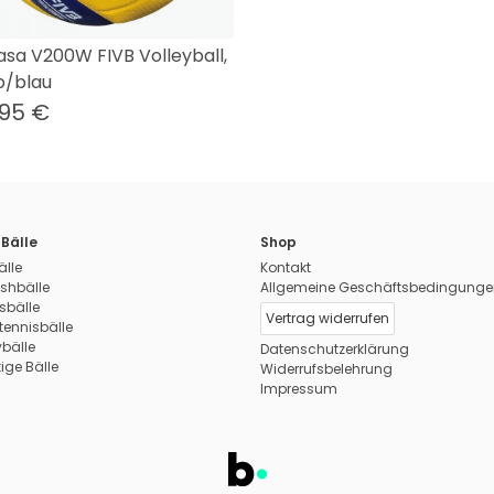
asa V200W FIVB Volleyball,
b/blau
,95 €
Bälle
Shop
älle
Kontakt
shbälle
Allgemeine Geschäftsbedingunge
sbälle
Vertrag widerrufen
tennisbälle
ybälle
Datenschutzerklärung
ige Bälle
Widerrufsbelehrung
Impressum