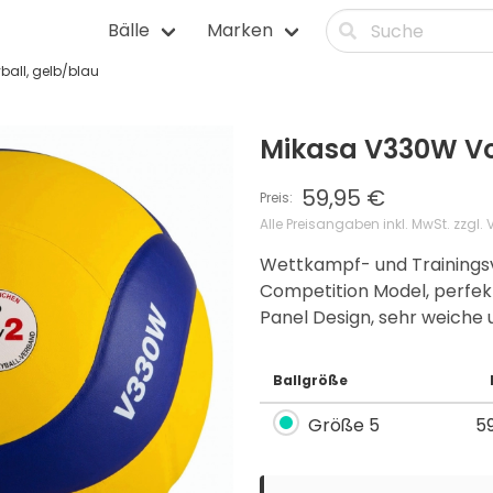
Bälle
Marken
ball, gelb/blau
itnessbälle
Squashbälle
lle
Tennisbälle
Mikasa V330W Vol
älle
Tischtennisbälle
lle
Volleybälle
59,95 €
Preis:
Alle Preisangaben inkl. MwSt. zzgl.
Wettkampf- und Trainingsvo
Competition Model, perfe
Panel Design, sehr weiche 
Ballgröße
5
Größe 5