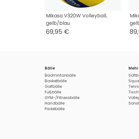
Mikasa V320W Volleyball,
Mik
gelb/blau
gel
69,95 €
89
Bälle
Mehr 
Badmintonbälle
Softb
Basketbälle
Squa
Golfbälle
Tenni
Fußbälle
Tisch
GYM-/Fitnessbälle
Volle
Handbälle
Sonst
Padelbälle