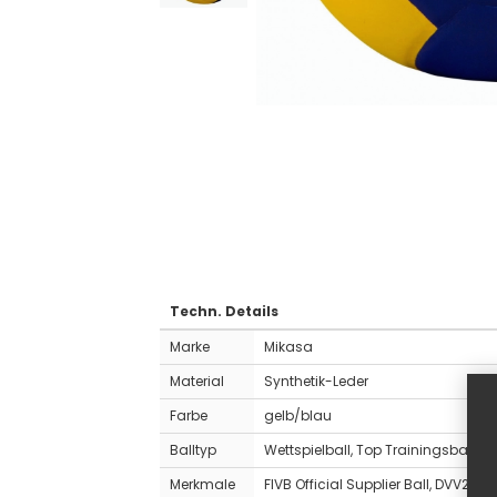
Techn. Details
Marke
Mikasa
Material
Synthetik-Leder
Farbe
gelb/blau
Balltyp
Wettspielball, Top Trainingsball
Merkmale
FIVB Official Supplier Ball, DVV2-P