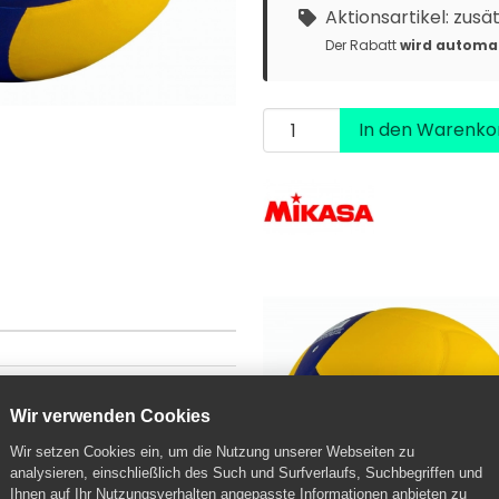
Aktionsartikel: zusä
Der Rabatt
wird automa
In den Warenko
Wir verwenden Cookies
Wir setzen Cookies ein, um die Nutzung unserer Webseiten zu
analysieren, einschließlich des Such und Surfverlaufs, Suchbegriffen und
rüfsiegel, Competition Model
Ihnen auf Ihr Nutzungsverhalten angepasste Informationen anbieten zu