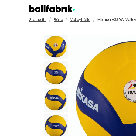
Startseite
Bälle
Volleybälle
Mikasa V330W Volley
Badmintonbälle
GYM-/F
Basketbälle
Handbä
Golfbälle
Padelb
Fußbälle
Softbä