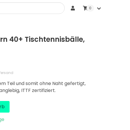
0
Sonstige Bälle
rn 40+ Tischtennisbälle,
 Versand
em Teil und somit ohne Naht gefertigt,
glebig, ITTF zertifiziert.
rb
ge