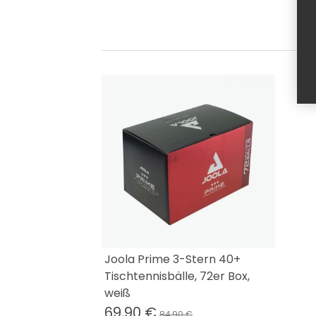
Joola Prime 3-Stern 40+
Tischtennisbälle, 72er Box,
weiß
69,90 €
84,90 €