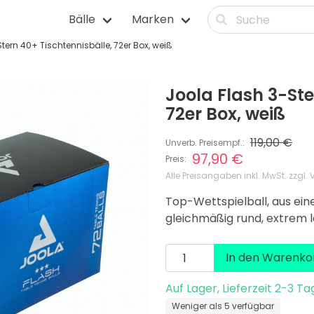
Bälle
Marken
tern 40+ Tischtennisbälle, 72er Box, weiß
itnessbälle
Squashbälle
lle
Tennisbälle
Joola Flash 3-Ste
älle
Tischtennisbälle
72er Box, weiß
lle
Volleybälle
119,00 €
Unverb. Preisempf.:
97,90 €
Preis:
Alle Preisangaben inkl. MwSt. zzgl.
Top-Wettspielball, aus ein
gleichmäßig rund, extrem lan
In den Warenko
Auf Lager, Lieferzeit 2-3 Ta
Weniger als 5 verfügbar